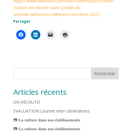
https://www.helloasso.com/associations/association-
maison-de-retraite-saint-joseph-de-
verniolle/adhesions/adhesion-membres-2025
Partager :
Rechercher
Articles récents
ON RECRUTE!
EVALUATION Loumet Inter Générations
📷 𝐋𝐚 𝐜𝐮𝐥𝐭𝐮𝐫𝐞 𝐝𝐚𝐧𝐬 𝐧𝐨𝐬 𝐞́𝐭𝐚𝐛𝐥𝐢𝐬𝐬𝐞𝐦𝐞𝐧𝐭𝐬
📷 𝐋𝐚 𝐜𝐮𝐥𝐭𝐮𝐫𝐞 𝐝𝐚𝐧𝐬 𝐧𝐨𝐬 𝐞́𝐭𝐚𝐛𝐥𝐢𝐬𝐬𝐞𝐦𝐞𝐧𝐭𝐬