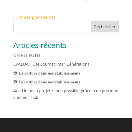
« Entrées précédentes
Rechercher
Articles récents
ON RECRUTE!
EVALUATION Loumet Inter Générations
📷 𝐋𝐚 𝐜𝐮𝐥𝐭𝐮𝐫𝐞 𝐝𝐚𝐧𝐬 𝐧𝐨𝐬 𝐞́𝐭𝐚𝐛𝐥𝐢𝐬𝐬𝐞𝐦𝐞𝐧𝐭𝐬
📷 𝐋𝐚 𝐜𝐮𝐥𝐭𝐮𝐫𝐞 𝐝𝐚𝐧𝐬 𝐧𝐨𝐬 𝐞́𝐭𝐚𝐛𝐥𝐢𝐬𝐬𝐞𝐦𝐞𝐧𝐭𝐬
🌄✨ Un beau projet rendu possible grâce à un précieux
soutien ! ✨🌄