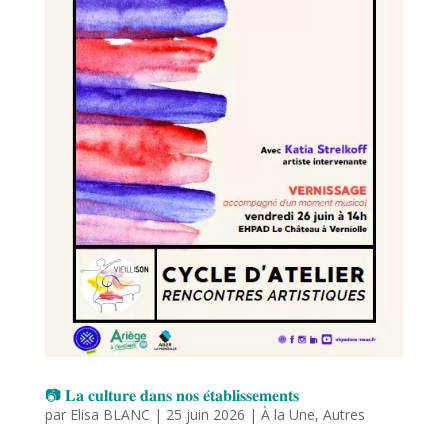
📷 𝐋𝐚 𝐜𝐮𝐥𝐭𝐮𝐫𝐞 𝐝𝐚𝐧𝐬 𝐧𝐨𝐬 𝐞́𝐭𝐚𝐛𝐥𝐢𝐬𝐬𝐞𝐦𝐞𝐧𝐭𝐬
par
Elisa BLANC
|
25 juin 2026
|
À la Une
,
Autres