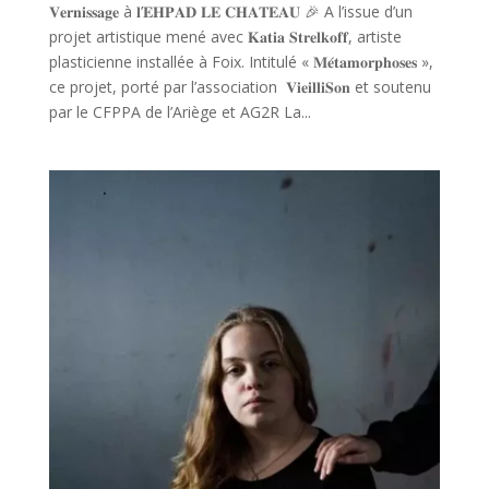
𝐕𝐞𝐫𝐧𝐢𝐬𝐬𝐚𝐠𝐞 à 𝐥’𝐄𝐇𝐏𝐀𝐃 𝐋𝐄 𝐂𝐇𝐀𝐓𝐄𝐀𝐔 🎉 A l’issue d’un
projet artistique mené avec 𝐊𝐚𝐭𝐢𝐚 𝐒𝐭𝐫𝐞𝐥𝐤𝐨𝐟𝐟, artiste
plasticienne installée à Foix. Intitulé « 𝐌𝐞́𝐭𝐚𝐦𝐨𝐫𝐩𝐡𝐨𝐬𝐞𝐬 »,
ce projet, porté par l’association 𝐕𝐢𝐞𝐢𝐥𝐥𝐢𝐒𝐨𝐧 et soutenu
par le CFPPA de l’Ariège et AG2R La...