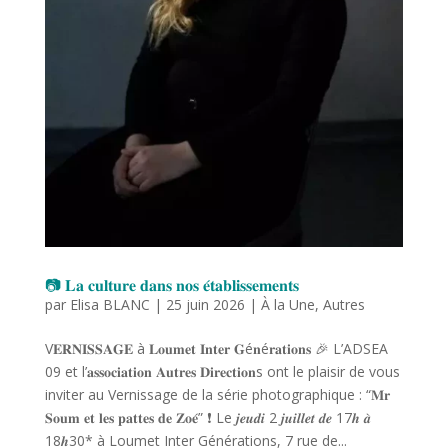
📷 𝐋𝐚 𝐜𝐮𝐥𝐭𝐮𝐫𝐞 𝐝𝐚𝐧𝐬 𝐧𝐨𝐬 𝐞́𝐭𝐚𝐛𝐥𝐢𝐬𝐬𝐞𝐦𝐞𝐧𝐭𝐬
par
Elisa BLANC
|
25 juin 2026
|
À la Une
,
Autres
V𝐄𝐑𝐍𝐈𝐒𝐒𝐀𝐆𝐄 à 𝐋𝐨𝐮𝐦𝐞𝐭 𝐈𝐧𝐭𝐞𝐫 𝐆é𝐧é𝐫𝐚𝐭𝐢𝐨𝐧𝐬 🎉 L’ADSEA
09 et l’𝐚𝐬𝐬𝐨𝐜𝐢𝐚𝐭𝐢𝐨𝐧 𝐀𝐮𝐭𝐫𝐞𝐬 𝐃𝐢𝐫𝐞𝐜𝐭𝐢𝐨𝐧s ont le plaisir de vous
inviter au Vernissage de la série photographique : “𝐌𝐫
𝐒𝐨𝐮𝐦 𝐞𝐭 𝐥𝐞𝐬 𝐩𝐚𝐭𝐭𝐞𝐬 𝐝𝐞 𝐙𝐨𝐞́” ❗ Le 𝒋𝒆𝒖𝒅𝒊 2 𝒋𝒖𝒊𝒍𝒍𝒆𝒕 𝒅𝒆 17𝒉 𝒂̀
18𝒉30* à Loumet Inter Générations, 7 rue de...