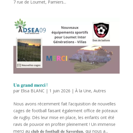
7 rue de Loumet, Pamiers...
𝐔𝐧 𝐠𝐫𝐚𝐧𝐝 𝐦𝐞𝐫𝐜𝐢 !
par
Elisa BLANC
|
1 juin 2026
|
À la Une
,
Autres
Nous avons récemment fait l’acquisition de nouvelles
cages de football faisant également office de poteaux
de rugby. Dès leur mise en place, les enfants ont été
ravis de pouvoir en profiter pleinement ! Un immense
merci au 𝐜𝐥𝐮𝐛 𝐝𝐞 𝐟𝐨𝐨𝐭𝐛𝐚𝐥𝐥 𝐝𝐞 𝐒𝐚𝐯𝐞𝐫𝐝𝐮𝐧, qui nous a...