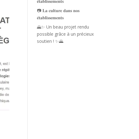
𝐞́𝐭𝐚𝐛𝐥𝐢𝐬𝐬𝐞𝐦𝐞𝐧𝐭𝐬
📷 𝐋𝐚 𝐜𝐮𝐥𝐭𝐮𝐫𝐞 𝐝𝐚𝐧𝐬 𝐧𝐨𝐬
𝐞́𝐭𝐚𝐛𝐥𝐢𝐬𝐬𝐞𝐦𝐞𝐧𝐭𝐬
🌄✨ Un beau projet rendu
possible grâce à un précieux
soutien ! ✨🌄