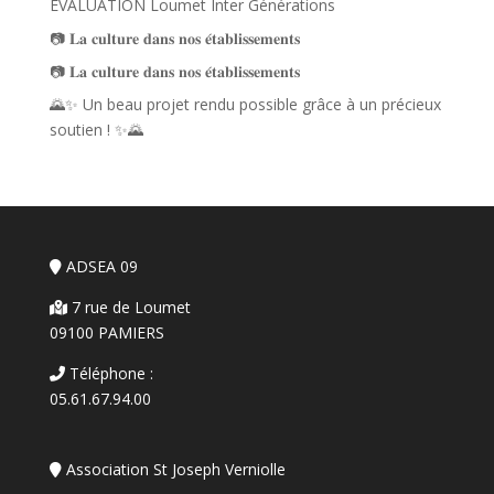
EVALUATION Loumet Inter Générations
📷 𝐋𝐚 𝐜𝐮𝐥𝐭𝐮𝐫𝐞 𝐝𝐚𝐧𝐬 𝐧𝐨𝐬 𝐞́𝐭𝐚𝐛𝐥𝐢𝐬𝐬𝐞𝐦𝐞𝐧𝐭𝐬
📷 𝐋𝐚 𝐜𝐮𝐥𝐭𝐮𝐫𝐞 𝐝𝐚𝐧𝐬 𝐧𝐨𝐬 𝐞́𝐭𝐚𝐛𝐥𝐢𝐬𝐬𝐞𝐦𝐞𝐧𝐭𝐬
🌄✨ Un beau projet rendu possible grâce à un précieux
soutien ! ✨🌄
ADSEA 09
7 rue de Loumet
09100 PAMIERS
Téléphone :
05.61.67.94.00
Association St Joseph Verniolle