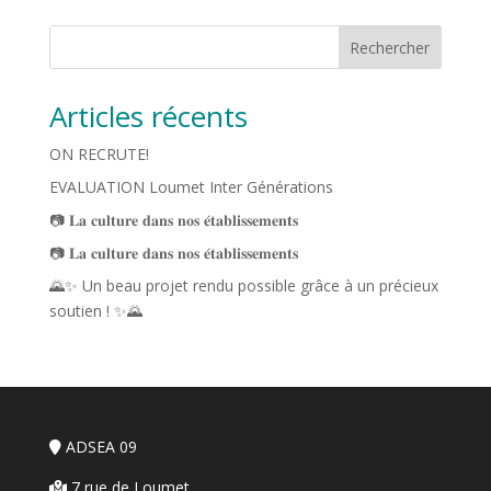
Rechercher
Articles récents
ON RECRUTE!
EVALUATION Loumet Inter Générations
📷 𝐋𝐚 𝐜𝐮𝐥𝐭𝐮𝐫𝐞 𝐝𝐚𝐧𝐬 𝐧𝐨𝐬 𝐞́𝐭𝐚𝐛𝐥𝐢𝐬𝐬𝐞𝐦𝐞𝐧𝐭𝐬
📷 𝐋𝐚 𝐜𝐮𝐥𝐭𝐮𝐫𝐞 𝐝𝐚𝐧𝐬 𝐧𝐨𝐬 𝐞́𝐭𝐚𝐛𝐥𝐢𝐬𝐬𝐞𝐦𝐞𝐧𝐭𝐬
🌄✨ Un beau projet rendu possible grâce à un précieux
soutien ! ✨🌄
ADSEA 09
7 rue de Loumet