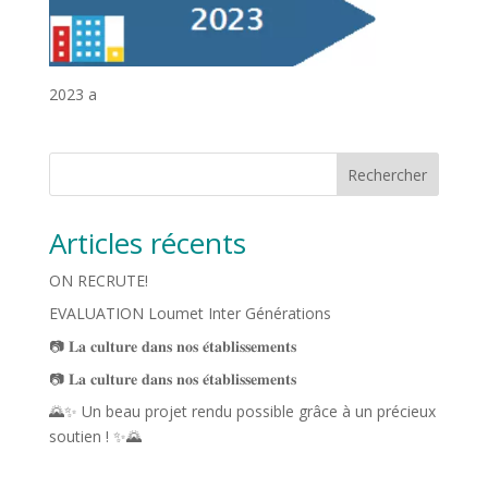
2023 a
Rechercher
Articles récents
ON RECRUTE!
EVALUATION Loumet Inter Générations
📷 𝐋𝐚 𝐜𝐮𝐥𝐭𝐮𝐫𝐞 𝐝𝐚𝐧𝐬 𝐧𝐨𝐬 𝐞́𝐭𝐚𝐛𝐥𝐢𝐬𝐬𝐞𝐦𝐞𝐧𝐭𝐬
📷 𝐋𝐚 𝐜𝐮𝐥𝐭𝐮𝐫𝐞 𝐝𝐚𝐧𝐬 𝐧𝐨𝐬 𝐞́𝐭𝐚𝐛𝐥𝐢𝐬𝐬𝐞𝐦𝐞𝐧𝐭𝐬
🌄✨ Un beau projet rendu possible grâce à un précieux
soutien ! ✨🌄