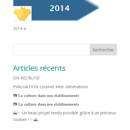
2014 a
Rechercher
Articles récents
ON RECRUTE!
EVALUATION Loumet Inter Générations
📷 𝐋𝐚 𝐜𝐮𝐥𝐭𝐮𝐫𝐞 𝐝𝐚𝐧𝐬 𝐧𝐨𝐬 𝐞́𝐭𝐚𝐛𝐥𝐢𝐬𝐬𝐞𝐦𝐞𝐧𝐭𝐬
📷 𝐋𝐚 𝐜𝐮𝐥𝐭𝐮𝐫𝐞 𝐝𝐚𝐧𝐬 𝐧𝐨𝐬 𝐞́𝐭𝐚𝐛𝐥𝐢𝐬𝐬𝐞𝐦𝐞𝐧𝐭𝐬
🌄✨ Un beau projet rendu possible grâce à un précieux
soutien ! ✨🌄